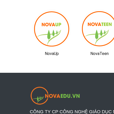
ovaUp
NovaTeen
NovaSpro
CÔNG TY CP CÔNG NGHỆ GIÁO DỤC