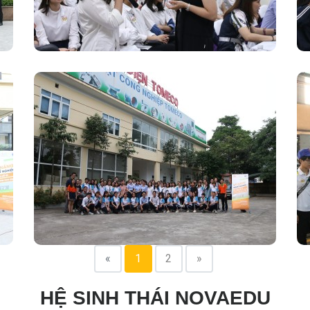
«
1
2
»
HỆ SINH THÁI NOVAEDU