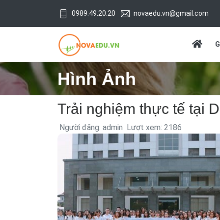
0989.49.20.20
novaedu.vn@gmail.com
G
Hình Ảnh
Trải nghiệm thực tế tại
Người đăng: admin
Lượt xem: 2186